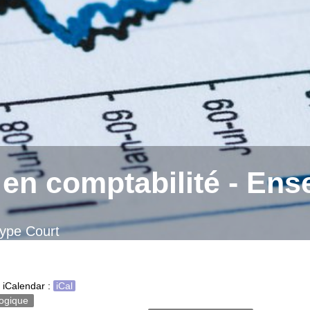
 en comptabilité - En
ype Court
 iCalendar :
iCal
ogique