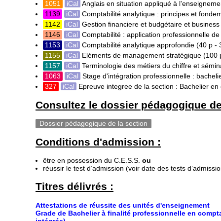
1051
iCal
Anglais en situation appliqué à l'enseignem
1139
iCal
Comptabilité analytique : principes et fond
1142
iCal
Gestion financiere et budgétaire et business
1146
iCal
Comptabilité : application professionnelle de 
1153
iCal
Comptabilité analytique approfondie
(40 p -
1155
iCal
Eléments de management stratégique
(100 
1157
iCal
Terminologie des métiers du chiffre et sém
1063
iCal
Stage d'intégration professionnelle : bachel
327
iCal
Epreuve integree de la section : Bachelier en
Consultez le dossier pédagogique de 
Dossier pédagogique de la section
Conditions d'admission :
être en possession du C.E.S.S.
ou
réussir le test d’admission (voir date des tests d’admissio
Titres délivrés :
Attestations de réussite des unités d'enseignement
Grade de Bachelier à finalité professionnelle en comp
intégrée)