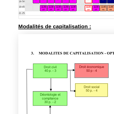
18:50
19:45
1139
1139
1139
1139
1139
1139
1139
1146
1146
VP
VP
VP
VP
VP
VP
VP
HA
HA
21:25
Modalités de capitalisation :