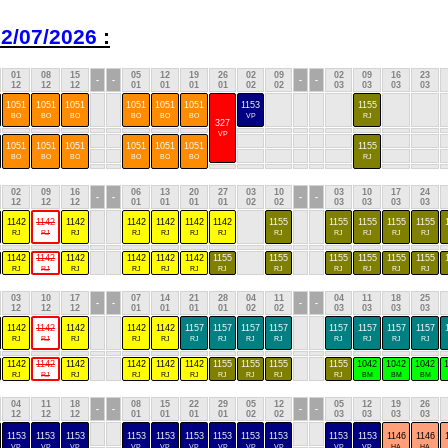
2/07/2026
:
01
08
15
05
12
19
26
02
09
02
09
16
23
-
-
-
-
12
12
12
01
01
01
01
02
02
03
03
03
03
1051
1051
1051
1051
1051
1051
1153
1155
BO
BO
BO
BO
BO
BO
VP
RJ
327
VP
1051
1051
1051
1051
1051
1051
1155
BO
BO
BO
BO
BO
BO
RJ
02
09
16
06
13
20
27
03
10
03
10
17
24
-
-
-
-
12
12
12
01
01
01
01
02
02
03
03
03
03
1142
1142
1142
1142
1142
1142
1142
1155
1155
1155
1155
1155
RJ
RJ
RJ
RJ
RJ
RJ
RJ
RJ
RJ
RJ
RJ
RJ
1142
1142
1142
1142
1142
1142
1155
1155
1155
1155
1155
1155
RJ
RJ
RJ
RJ
RJ
RJ
RJ
RJ
RJ
RJ
RJ
RJ
03
10
17
07
14
21
28
04
11
04
11
18
25
-
-
-
-
12
12
12
01
01
01
01
02
02
03
03
03
03
1142
1142
1142
1142
1142
1157
1157
1157
1157
1157
1157
1157
1157
RJ
RJ
RJ
RJ
RJ
RJ
RJ
RJ
RJ
RJ
RJ
RJ
RJ
1142
1142
1142
1142
1142
1142
1155
1155
1155
1155
1042
1042
1042
RJ
RJ
RJ
RJ
RJ
RJ
RJ
RJ
RJ
RJ
BM
BM
BM
04
11
18
08
15
22
29
05
12
05
12
19
26
-
-
-
-
12
12
12
01
01
01
01
02
02
03
03
03
03
1153
1153
1153
1153
1153
1153
1153
1153
1153
1153
1153
1146
1146
VP
VP
VP
VP
VP
VP
VP
VP
VP
VP
VP
HA
HA