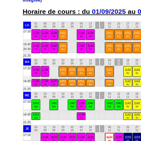
Horaire de cours : du
01/09/2025
au
0
01
08
15
22
29
06
13
03
10
17
24
LU
-
-
09
09
09
09
09
10
10
11
11
11
11
17:10
1139
1139
1139
1051
1139
1139
1051
1051
1051
1051
VP
VP
VP
BO
VP
VP
BO
BO
BO
BO
19:45
1139
1139
1139
1051
1139
1139
1051
1051
1051
1051
20:30
VP
VP
VP
BO
VP
VP
BO
BO
BO
BO
21:25
02
09
16
23
30
07
14
04
11
18
25
MA
-
-
09
09
09
09
09
10
10
11
11
11
11
17:10
1139
1139
1051
1051
1051
1051
1051
1142
1142
VP
VP
BO
BO
BO
BO
BO
RJ
RJ
19:45
1139
1139
1139
1051
1051
1051
1051
1051
1142
1142
VP
VP
VP
BO
BO
BO
BO
BO
RJ
RJ
21:25
03
10
17
24
01
08
15
05
12
19
26
ME
-
-
09
09
09
09
10
10
10
11
11
11
11
17:10
1042
1042
1042
1139
1042
1042
1042
1142
1142
BM
BM
BM
VP
BM
BM
BM
RJ
RJ
19:45
1042
1139
1142
1142
BM
VP
RJ
RJ
21:25
04
11
18
25
02
09
16
06
13
20
27
JE
-
-
09
09
09
09
10
10
10
11
11
11
11
17:10
1139
1139
1139
1139
1139
1139
1139
1139
1153
1153
VP
VP
VP
VP
VP
VP
VP
VP
VP
VP