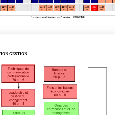
1146
1146
1146
1146
1146
1146
1146
1146
327
1146
HA
HA
HA
HA
HA
HA
HA
HA
VP
HA
Dernière modification de l'horaire : 18/06/2026