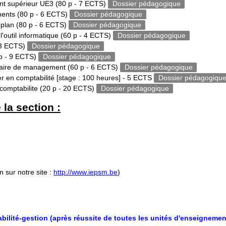
ent supérieur UE3
(80 p - 7 ECTS)
Dossier pédagogique
ements
(80 p - 6 ECTS)
Dossier pédagogique
 plan
(80 p - 6 ECTS)
Dossier pédagogique
l'outil informatique
(60 p - 4 ECTS)
Dossier pédagogique
 3 ECTS)
Dossier pédagogique
p - 9 ECTS)
Dossier pédagogique
inaire de management
(60 p - 6 ECTS)
Dossier pédagogique
ier en comptabilité [stage : 100 heures] - 5 ECTS
Dossier pédagogiqu
 comptabilite
(20 p - 20 ECTS)
Dossier pédagogique
la section :
n sur notre site :
http://www.iepsm.be
)
tabilité-gestion (après réussite de toutes les unités d'enseignem