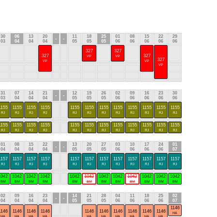
30
06
13
20
11
18
25
01
08
15
22
29
-
-
03
04
04
04
05
05
05
06
06
06
06
06
327
327
327
327
VP
VP
327
VP
VP
VP
31
07
14
21
12
19
26
02
09
16
23
30
-
-
03
04
04
04
05
05
05
06
06
06
06
06
1155
1155
1155
1155
1155
1155
1155
1155
1155
1155
1155
1155
RJ
RJ
RJ
RJ
RJ
RJ
RJ
RJ
RJ
RJ
RJ
RJ
1155
1155
1155
1155
1155
1155
1155
1155
1155
1155
1155
1155
RJ
RJ
RJ
RJ
RJ
RJ
RJ
RJ
RJ
RJ
RJ
RJ
01
08
15
22
13
20
27
03
10
17
24
01
-
-
04
04
04
04
05
05
05
06
06
06
06
07
1157
1157
1157
1157
1157
1157
1157
1157
1157
1157
1157
1157
RJ
RJ
RJ
RJ
RJ
RJ
RJ
RJ
RJ
RJ
RJ
RJ
1042
1042
1042
1042
1042
1042
1042
1042
1042
1042
1042
1042
BM
BM
BM
BM
BM
BM
BM
BM
BM
BM
BM
BM
02
09
16
23
14
21
28
04
11
18
25
02
-
-
04
04
04
04
05
05
05
06
06
06
06
07
1146
1146
1146
1146
1146
1146
1146
1146
1146
1146
1146
HA
HA
HA
HA
HA
HA
HA
HA
HA
HA
HA