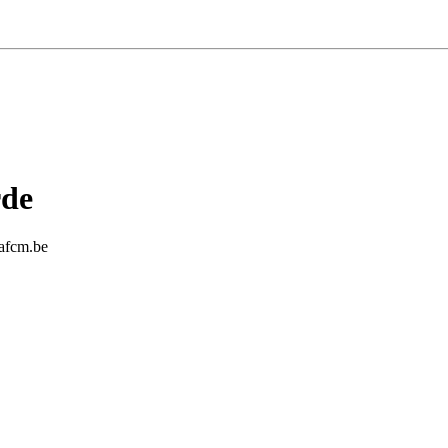
rde
eafcm.be